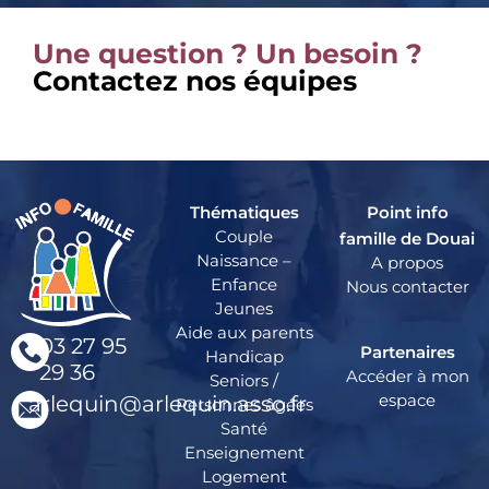
Une question ? Un besoin ?
Contactez nos équipes
Thématiques
Point info
Couple
famille de Douai
Naissance –
A propos
Enfance
Nous contacter
Jeunes
Aide aux parents
03 27 95
Partenaires
Handicap
29 36
Accéder à mon
Seniors /
espace
arlequin@arlequin.asso.fr
Personnes âgées
Santé
Enseignement
Logement