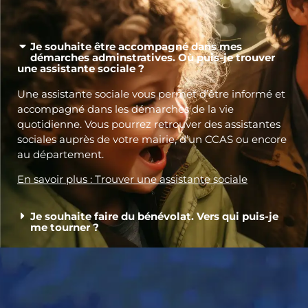
Je souhaite être accompagné dans mes
démarches adminstratives. Où puis-je trouver
une assistante sociale ?
Une assistante sociale vous permet d’être informé et
accompagné dans les démarches de la vie
quotidienne. Vous pourrez retrouver des assistantes
sociales auprès de votre mairie, d’un CCAS ou encore
au département.
En savoir plus : Trouver une assistante sociale
Je souhaite faire du bénévolat. Vers qui puis-je
me tourner ?