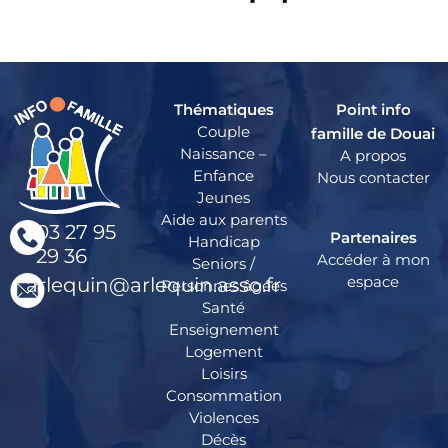
Thématiques
Point info
Couple
famille de Douai
Naissance –
A propos
Enfance
Nous contacter
Jeunes
Aide aux parents
03 27 95
Partenaires
Handicap
29 36
Accéder à mon
Seniors /
espace
arlequin@arlequin.asso.fr
Personnes âgées
Santé
Enseignement
Logement
Loisirs
Consommation
Violences
Décès