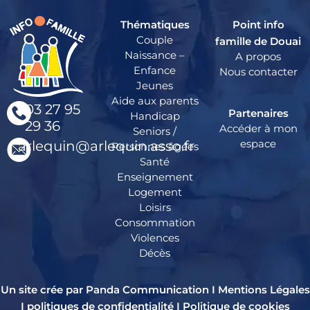
Thématiques
Point info
Couple
famille de Douai
Naissance –
A propos
Enfance
Nous contacter
Jeunes
Aide aux parents
03 27 95
Partenaires
Handicap
29 36
Accéder à mon
Seniors /
espace
arlequin@arlequin.asso.fr
Personnes âgées
Santé
Enseignement
Logement
Loisirs
Consommation
Violences
Décès
Un site crée par Panda Communication I
Mentions Légales
I
politiques de confidentialité
I
Politique de cookies