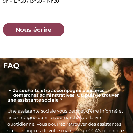
9h – 12h30 / 13h30 – 17h30
Nous écrire
FAQ
Je souhaite être accompagné dans mes
démarches adminstratives. Où puis-je trouver
une assistante sociale ?
Une assistante sociale vous permet d’être informé et
accompagné dans les démarches de la vie
quotidienne. Vous pourrez retrouver des assistantes
sociales auprès de votre mairie, d’un CCAS ou encore