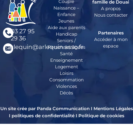
Couple
famille de Douai
Naissance –
A propos
Enfance
Nous contacter
Jeunes
Aide aux parents
03 27 95
Partenaires
Handicap
29 36
Accéder à mon
Seniors /
espace
arlequin@arlequin.asso.fr
Personnes âgées
Santé
Enseignement
Logement
Loisirs
Consommation
Violences
Décès
Un site crée par Panda Communication I
Mentions Légales
I
politiques de confidentialité
I
Politique de cookies