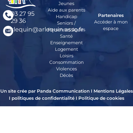
Jeunes
Aide aux parents
03 27 95
Partenaires
Handicap
29 36
Accéder à mon
Seniors /
espace
arlequin@arlequin.asso.fr
Personnes âgées
Santé
Enseignement
Logement
Loisirs
Consommation
Violences
Décès
Un site crée par Panda Communication I
Mentions Légales
I
politiques de confidentialité
I
Politique de cookies